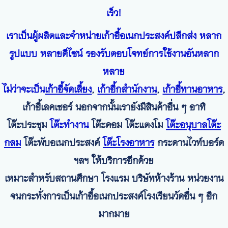
เร็ว!
เราเป็นผู้ผลิตและจำหน่ายเก้าอี้อเนกประสงค์ปลีกส่ง หลาก
รูปแบบ หลายดีไซน์ รองรับตอบโจทย์การใช้งานอันหลาก
หลาย
ไม่ว่าจะเป็น
เก้าอี้จัดเลี้ยง
,
เก้าอี้กสำนักงาน
,
เก้าอี้ทานอาหาร
,
เก้าอี้เลคเชอร์ นอกจากนั้นเรายังมีสินค้าอื่น ๆ อาทิ
โต๊ะประชุม
โต๊ะทำงาน
โต๊ะคอม โต๊ะแตงโม
โต๊ะอนุบาล
โต๊ะ
กลม
โต๊ะพับอเนกประสงค์
โต๊ะโรงอาหาร
กระดานไวท์บอร์ด
ฯลฯ ให้บริการอีกด้วย
เหมาะสำหรับสถานศึกษา โรงแรม บริษัทห้างร้าน หน่วยงาน
จนกระทั่งการเป็นเก้าอี้อเนกประสงค์โรงเรียนวัดอื่น ๆ อีก
มากมาย